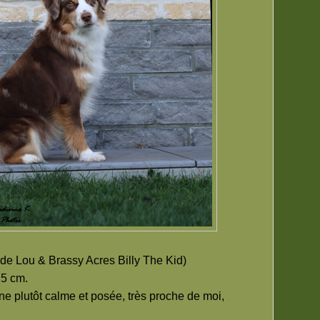
de Lou & Brassy Acres Billy The Kid)
,5 cm.
ne plutôt calme et posée, très proche de moi,