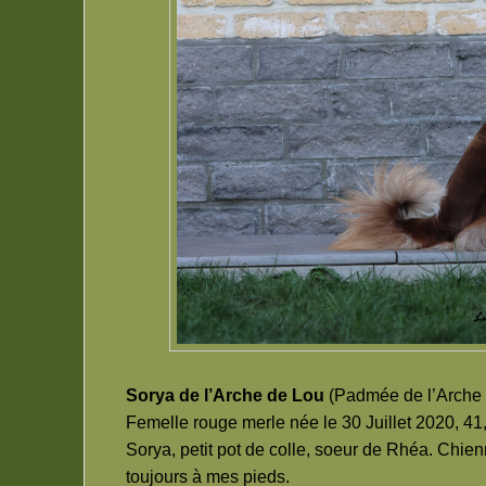
Sorya de l’Arche de Lou
(Padmée de l’Arche 
Femelle rouge merle née le 30 Juillet 2020, 41
Sorya, petit pot de colle, soeur de Rhéa. Chien
toujours à mes pieds.