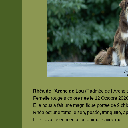
Rhéa de l’Arche de Lou
(Padmée de l’Arche d
Femelle rouge tricolore née le 12 Octobre 2020
Elle nous a fait une magnifique portée de 9 chio
Rhéa est une femelle zen, posée, tranquille, a
Elle travaille en médiation animale avec moi.