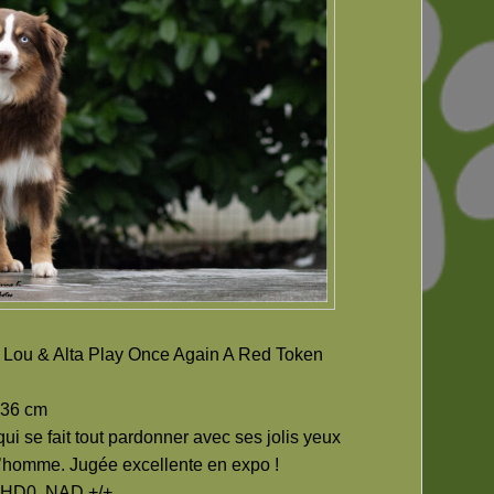
 Lou & Alta Play Once Again A Red Token
, 36 cm
ui se fait tout pardonner avec ses jolis yeux
 l’homme. Jugée excellente en expo !
s HD0, NAD +/+.