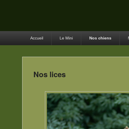
Menu
Accueil
Le Mini
Nos chiens
principal
Nos lices
Publié le
29 août 2023
par
herve