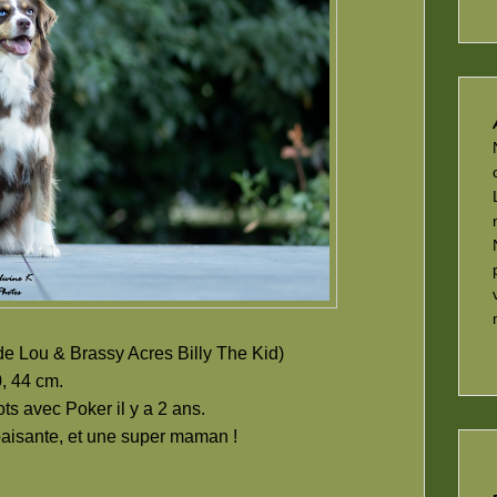
e Lou & Brassy Acres Billy The Kid)
, 44 cm.
ts avec Poker il y a 2 ans.
paisante, et une super maman !